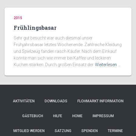
2015
Frühlingsbasar
Sehr gut besucht war auch diesmal unser
Frühjahrsbasar letztes Wochenende. Zahlreiche Kleidung
und Spielzeug fanden rasch Käufer. Nach dem Einkauf
konnte man sich wie immer bei Kaffee und leckeren
Kuchen stärken. Durch großen Einsatz der
Weiterlesen …
AKTIVITÄTEN
DOWNLOADS
FLOHMARKT INFORMATION
GÄSTEBUCH
HILFE
HOME
IMPRESSUM
MITGLIED WERDEN
SATZUNG
SPENDEN
TERMINE