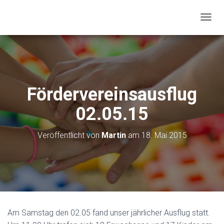
N
A
V
I
G
A
T
Fördervereinsausflug
I
O
02.05.15
N
U
M
Veröffentlicht von
Martin
am
18. Mai 2015
S
C
H
A
L
T
E
N
Am Samstag den 02.05 fand unser jährlicher Ausflug statt.