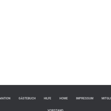
MATION
GÄSTEBUCH
HILFE
HOME
IMPRESSUM
MITGL
VORSTAND