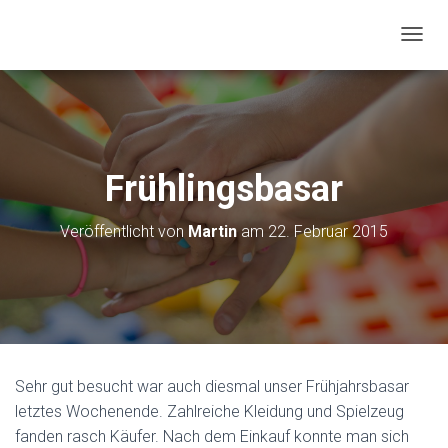
N
A
V
I
G
A
T
Frühlingsbasar
I
O
N
Veröffentlicht von
Martin
am
22. Februar 2015
U
M
S
C
H
A
L
T
Sehr gut besucht war auch diesmal unser Frühjahrsbasar
E
letztes Wochenende. Zahlreiche Kleidung und Spielzeug
N
fanden rasch Käufer. Nach dem Einkauf konnte man sich