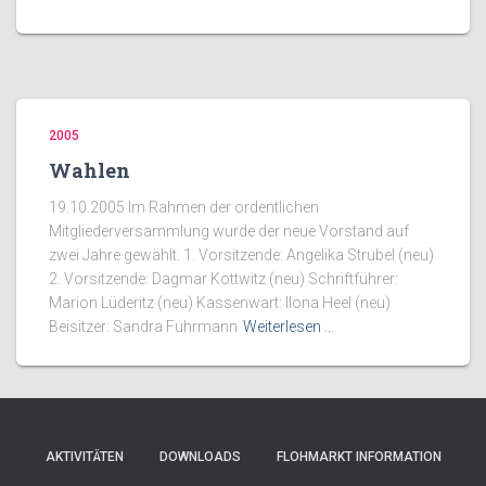
2005
Wahlen
19.10.2005 Im Rahmen der ordentlichen
Mitgliederversammlung wurde der neue Vorstand auf
zwei Jahre gewählt. 1. Vorsitzende: Angelika Strubel (neu)
2. Vorsitzende: Dagmar Kottwitz (neu) Schriftführer:
Marion Lüderitz (neu) Kassenwart: Ilona Heel (neu)
Beisitzer: Sandra Fuhrmann
Weiterlesen …
AKTIVITÄTEN
DOWNLOADS
FLOHMARKT INFORMATION