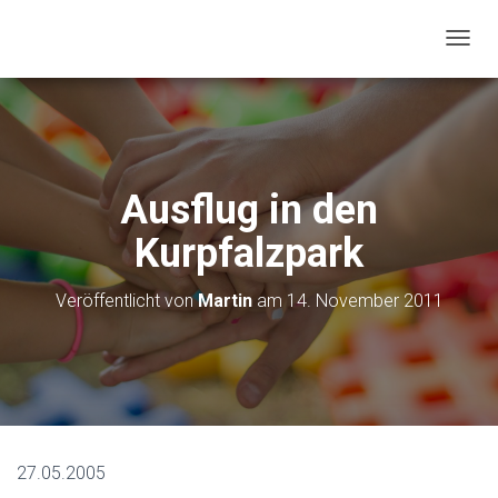
N
A
V
I
G
A
T
Ausflug in den
I
O
Kurpfalzpark
N
U
M
Veröffentlicht von
Martin
am
14. November 2011
S
C
H
A
L
T
E
N
27.05.2005