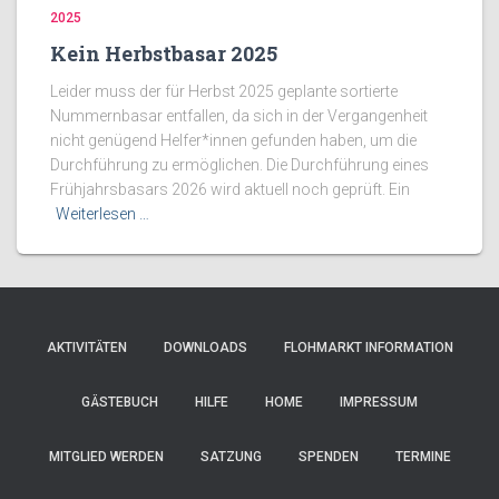
2025
Kein Herbstbasar 2025
Leider muss der für Herbst 2025 geplante sortierte
Nummernbasar entfallen, da sich in der Vergangenheit
nicht genügend Helfer*innen gefunden haben, um die
Durchführung zu ermöglichen. Die Durchführung eines
Frühjahrsbasars 2026 wird aktuell noch geprüft. Ein
Weiterlesen …
AKTIVITÄTEN
DOWNLOADS
FLOHMARKT INFORMATION
GÄSTEBUCH
HILFE
HOME
IMPRESSUM
MITGLIED WERDEN
SATZUNG
SPENDEN
TERMINE