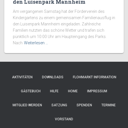
den Luisenpark Mannheim
Am vergangenen Samstag hat der Förderverein des
Kindergartens zu einem gemeinsamen Familienausflug in
den Luisenpark Mannheim eingeladen. Zahlreiche
Familien nutzten das schöne Wetter und trafen sich
pünktlich um 10:00 Uhr am Haupteingang des Parks.
Nach
Weiterlesen …
AKTIVITÄTEN
DOWNLOADS
FLOHMARKT INFORMATION
GÄSTEBUCH
HILFE
HOME
IMPRESSUM
MITGLIED WERDEN
SATZUNG
SPENDEN
TERMINE
VORSTAND