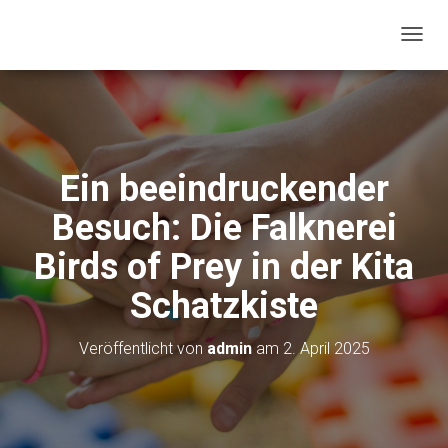
N
A
V
I
G
A
T
Ein beeindruckender
I
O
Besuch: Die Falknerei
N
U
Birds of Prey in der Kita
M
S
Schatzkiste
C
H
A
Veröffentlicht von
admin
am
2. April 2025
L
T
E
N