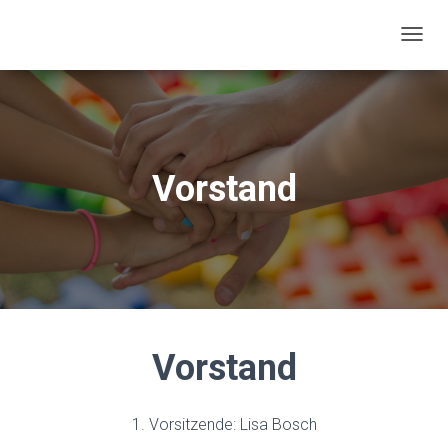
N
A
V
I
G
A
T
Vorstand
I
O
N
U
M
S
C
H
A
L
Vorstand
T
E
N
1. Vorsitzende: Lisa Bosch