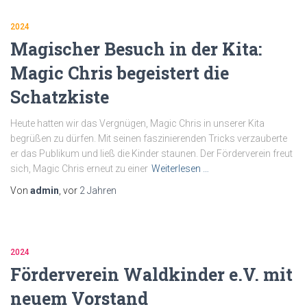
2024
Magischer Besuch in der Kita:
Magic Chris begeistert die
Schatzkiste
Heute hatten wir das Vergnügen, Magic Chris in unserer Kita
begrüßen zu dürfen. Mit seinen faszinierenden Tricks verzauberte
er das Publikum und ließ die Kinder staunen. Der Förderverein freut
sich, Magic Chris erneut zu einer
Weiterlesen …
Von
admin
, vor
2 Jahren
2024
Förderverein Waldkinder e.V. mit
neuem Vorstand