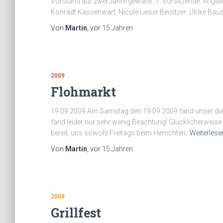
Vorstand auf zwei Jahre gewählt. 1. Vorsitzende: Angelik
Konradt Kassenwart: Nicole Lieser Beisitzer: Ulrike Baus
Von
Martin
, vor
15 Jahren
2009
Flohmarkt
19.09.2009 Am Samstag den 19.09.2009 fand unser diesjä
fand leider nur sehr wenig Beachtung! Glücklicherweise w
bereit, uns sowohl Freitags beim Herrichten,
Weiterlese
Von
Martin
, vor
15 Jahren
2009
Grillfest