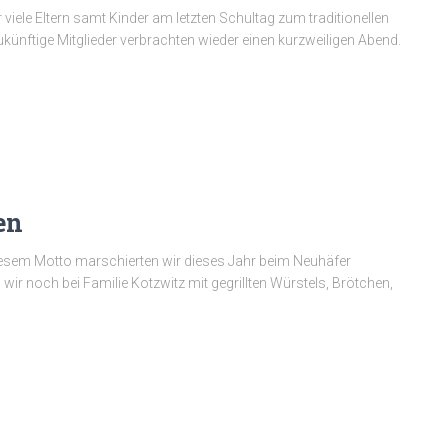
iele Eltern samt Kinder am letzten Schultag zum traditionellen
 zukünftige Mitglieder verbrachten wieder einen kurzweiligen Abend.
en
 diesem Motto marschierten wir dieses Jahr beim Neuhäfer
ir noch bei Familie Kotzwitz mit gegrillten Würstels, Brötchen,