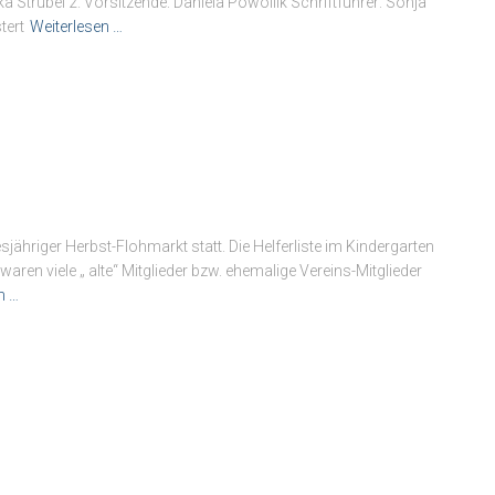
a Strubel 2. Vorsitzende: Daniela Powollik Schriftführer: Sonja
tert
Weiterlesen …
hriger Herbst-Flohmarkt statt. Die Helferliste im Kindergarten
aren viele „ alte“ Mitglieder bzw. ehemalige Vereins-Mitglieder
n …