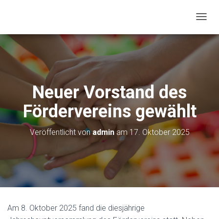
N
A
V
I
G
A
T
Neuer Vorstand des
I
O
Fördervereins gewählt
N
U
M
Veröffentlicht von
admin
am
17. Oktober 2025
S
C
H
A
L
T
E
N
Am 8. Oktober 2025 fand die diesjährige