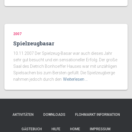
2007
Spielzeugbasar
10.11.2007 Der Spielzeug-Basar war auch dieses Jahr
sehr gut besucht und ein sensationeller Erfolg. Der große
Saal des Dietrich Bonhoeffer Hauses war mit unzähligen
Spielsachen bis zum Bersten gefüllt. Die Spielzeugberge
nahmen jedoch durch den
Weiterlesen …
AKTIVITÄTEN
DOWNLOADS
FLOHMARKT INFORMATION
GÄSTEBUCH
HILFE
HOME
IMPRESSUM