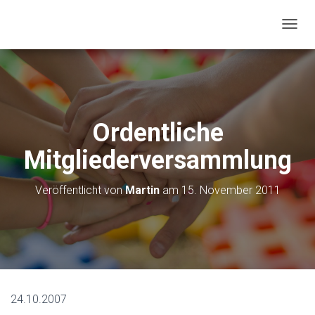
N
A
V
I
G
A
T
Ordentliche
I
O
Mitgliederversammlung
N
U
M
Veröffentlicht von
Martin
am
15. November 2011
S
C
H
A
L
T
E
N
24.10.2007